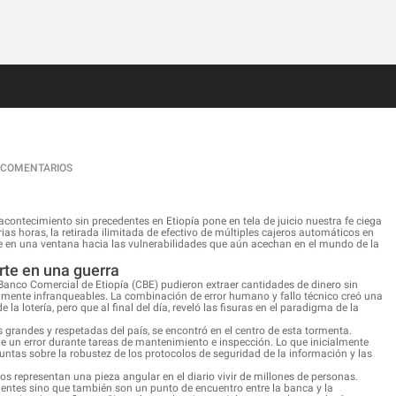
 COMENTARIOS
acontecimiento sin precedentes en Etiopía pone en tela de juicio nuestra fe ciega
rias horas, la retirada ilimitada de efectivo de múltiples cajeros automáticos en
rte en una ventana hacia las vulnerabilidades que aún acechan en el mundo de la
rte en una guerra
Banco Comercial de Etiopía (CBE) pudieron extraer cantidades de dinero sin
mente infranqueables. La combinación de error humano y fallo técnico creó una
la lotería, pero que al final del día, reveló las fisuras en el paradigma de la
grandes y respetadas del país, se encontró en el centro de esta tormenta.
 de un error durante tareas de mantenimiento e inspección. Lo que inicialmente
guntas sobre la robustez de los protocolos de seguridad de la información y las
os representan una pieza angular en el diario vivir de millones de personas.
clientes sino que también son un punto de encuentro entre la banca y la