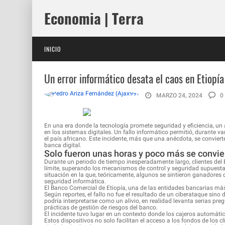
Economia | Terra
INICIO
Un error informático desata el caos en Etiopía
MARZO 24, 2024
0
En una era donde la tecnología promete seguridad y eficiencia, un 
en los sistemas digitales. Un fallo informático permitió, durante va
el país africano. Este incidente, más que una anécdota, se convie
banca digital.
Solo fueron unas horas y poco más se convie
Durante un periodo de tiempo inesperadamente largo, clientes del 
límite, superando los mecanismos de control y seguridad supuesta
situación en la que, teóricamente, algunos se sintieron ganadores de 
seguridad informática.
El Banco Comercial de Etiopía, una de las entidades bancarias más 
Según reportes, el fallo no fue el resultado de un ciberataque sino
podría interpretarse como un alivio, en realidad levanta serias pre
prácticas de gestión de riesgos del banco.
El incidente tuvo lugar en un contexto donde los cajeros automátic
Estos dispositivos no solo facilitan el acceso a los fondos de los 