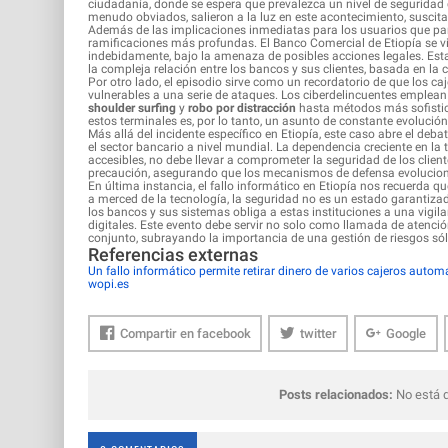
ciudadanía, donde se espera que prevalezca un nivel de seguridad q
menudo obviados, salieron a la luz en este acontecimiento, susci
Además de las implicaciones inmediatas para los usuarios que part
ramificaciones más profundas. El Banco Comercial de Etiopía se vio
indebidamente, bajo la amenaza de posibles acciones legales. Esta
la compleja relación entre los bancos y sus clientes, basada en la
Por otro lado, el episodio sirve como un recordatorio de que los c
vulnerables a una serie de ataques. Los ciberdelincuentes emplean
shoulder surfing
y
robo por distracción
hasta métodos más sofist
estos terminales es, por lo tanto, un asunto de constante evolución
Más allá del incidente específico en Etiopía, este caso abre el deba
el sector bancario a nivel mundial. La dependencia creciente en l
accesibles, no debe llevar a comprometer la seguridad de los client
precaución, asegurando que los mecanismos de defensa evolucio
En última instancia, el fallo informático en Etiopía nos recuerda 
a merced de la tecnología, la seguridad no es un estado garantiz
los bancos y sus sistemas obliga a estas instituciones a una vigil
digitales. Este evento debe servir no solo como llamada de atenció
conjunto, subrayando la importancia de una gestión de riesgos sóli
Referencias externas
Un fallo informático permite retirar dinero de varios cajeros auto
wopi.es
Compartir en facebook
twitter
Google
Posts relacionados:
No está d