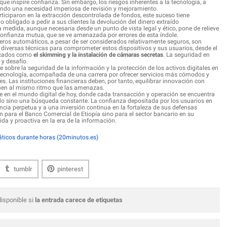
ue inspire confianza. Sin embargo, los riesgos inherentes a la tecnología, a
tando una necesidad imperiosa de revisión y mejoramiento.
iciparon en la extracción descontrolada de fondos, este suceso tiene
 obligado a pedir a sus clientes la devolución del dinero extraído
 medida, aunque necesaria desde un punto de vista legal y ético, pone de relieve
 confianza mutua, que se ve amenazada por errores de esta índole.
ajeros automáticos, a pesar de ser considerados relativamente seguros, son
 diversas técnicas para comprometer estos dispositivos y sus usuarios, desde el
icados como
el skimming y la instalación de cámaras secretas
. La seguridad en
 y desafío.
te sobre la seguridad de la información y la protección de los activos digitales en
a tecnología, acompañada de una carrera por ofrecer servicios más cómodos y
es. Las instituciones financieras deben, por tanto, equilibrar innovación con
nen al mismo ritmo que las amenazas.
que en el mundo digital de hoy, donde cada transacción y operación se encuentra
ado sino una búsqueda constante. La confianza depositada por los usuarios en
ancia perpetua y a una inversión continua en la fortaleza de sus defensas
n para el Banco Comercial de Etiopía sino para el sector bancario en su
da y proactiva en la era de la información.
máticos durante horas (20minutos.es)
tumblr
pinterest
isponible si
la entrada carece de etiquetas