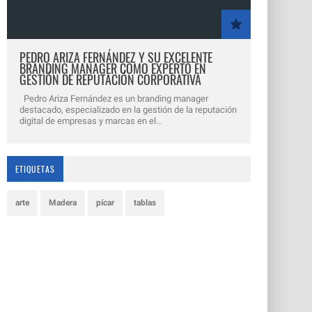
PEDRO ARIZA FERNÁNDEZ Y SU EXCELENTE
BRANDING MANAGER COMO EXPERTO EN
GESTIÓN DE REPUTACIÓN CORPORATIVA
Pedro Ariza Fernández es un branding manager
destacado, especializado en la gestión de la reputación
digital de empresas y marcas en el...
ETIQUETAS
arte
Madera
pícar
tablas