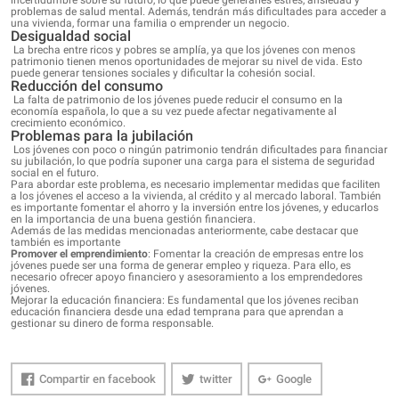
incertidumbre sobre su futuro, lo que puede generarles estrés, ansiedad y
problemas de salud mental. Además, tendrán más dificultades para acceder a
una vivienda, formar una familia o emprender un negocio.
Desigualdad social
La brecha entre ricos y pobres se amplía, ya que los jóvenes con menos
patrimonio tienen menos oportunidades de mejorar su nivel de vida. Esto
puede generar tensiones sociales y dificultar la cohesión social.
Reducción del consumo
La falta de patrimonio de los jóvenes puede reducir el consumo en la
economía española, lo que a su vez puede afectar negativamente al
crecimiento económico.
Problemas para la jubilación
Los jóvenes con poco o ningún patrimonio tendrán dificultades para financiar
su jubilación, lo que podría suponer una carga para el sistema de seguridad
social en el futuro.
Para abordar este problema, es necesario implementar medidas que faciliten
a los jóvenes el acceso a la vivienda, al crédito y al mercado laboral. También
es importante fomentar el ahorro y la inversión entre los jóvenes, y educarlos
en la importancia de una buena gestión financiera.
Además de las medidas mencionadas anteriormente, cabe destacar que
también es importante
Promover el emprendimiento
: Fomentar la creación de empresas entre los
jóvenes puede ser una forma de generar empleo y riqueza. Para ello, es
necesario ofrecer apoyo financiero y asesoramiento a los emprendedores
jóvenes.
Mejorar la educación financiera: Es fundamental que los jóvenes reciban
educación financiera desde una edad temprana para que aprendan a
gestionar su dinero de forma responsable.
Compartir en facebook
twitter
Google