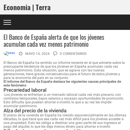
Economia | Terra
El Banco de España alerta de que los jóvenes
acumulan cada vez menos patrimonio
MAYO 14, 2024
0 COMENTARIOS
El Banco de España ha emitido un informe reciente en el que advierte sobre la
preocupante tendencia de que los jóvenes en España acumulan cada vez
menos patrimonio. Esta situación, que se agrava con las nuevas
generaciones, tiene graves consecuencias para el futuro de estos jóvenes y
para la economía del país en su conjunto.
El informe del Banco de España destaca las siguientes causas principales de
este fenómeno
Precariedad laboral
Los jóvenes se enfrentan a un mercado laboral cada vez más precario, con
contratos temporales, bajos salarios y escasas oportunidades de promoción.
Esto dificulta que puedan ahorrar e invertir, lo que a su vez les impide
acumular patrimonio.
Alza del precio de la vivienda
El precio de la vivienda en España ha crecido exponencialmente en las últimas
décadas, lo que hace que sea cada vez más difícil para los jóvenes acceder a
una propiedad. Esto les obliga a destinar una gran parte de sus ingresos al
pago del alquiler, lo que les deja menos dinero para ahorrar e invertir.